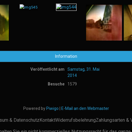
Information
Veröffentlicht am
Samstag, 31. Mai
2014
Besuche
1579
Powered by
Piwigo
|
E-Mail an den Webmaster
sum & Datenschutz
Kontakt
Widerrufsbelehrung
Zahlungsarten & 
alten Sie ein nicht kommerzielles Nutzungsrecht für das ganze 