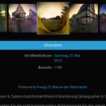
Information
Veröffentlicht am
Samstag, 31. Mai
2014
Besuche
1708
Powered by
Piwigo
|
E-Mail an den Webmaster
sum & Datenschutz
Kontakt
Widerrufsbelehrung
Zahlungsarten & 
alten Sie ein nicht kommerzielles Nutzungsrecht für das ganze 