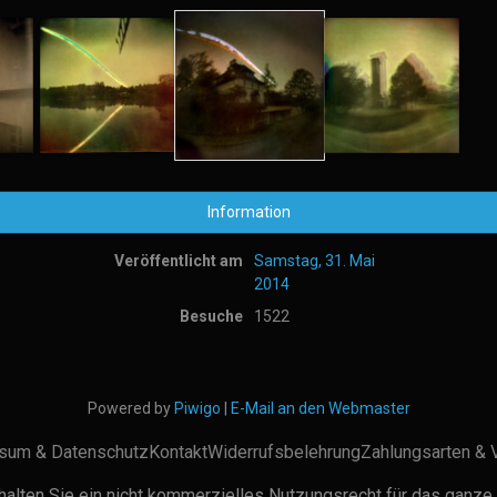
Information
Veröffentlicht am
Samstag, 31. Mai
2014
Besuche
1522
Powered by
Piwigo
|
E-Mail an den Webmaster
sum & Datenschutz
Kontakt
Widerrufsbelehrung
Zahlungsarten & 
alten Sie ein nicht kommerzielles Nutzungsrecht für das ganze 