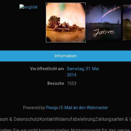
Information
Veröffentlicht am
Samstag, 31. Mai
2014
Besuche
1553
Powered by
Piwigo
|
E-Mail an den Webmaster
sum & Datenschutz
Kontakt
Widerrufsbelehrung
Zahlungsarten & 
alten Sie ein nicht kommerzielles Nutzungsrecht für das ganze 