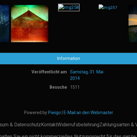
Information
Veröffentlicht am
Samstag, 31. Mai
2014
Besuche
1511
Powered by
Piwigo
|
E-Mail an den Webmaster
sum & Datenschutz
Kontakt
Widerrufsbelehrung
Zahlungsarten & 
alten Sie ein nicht kommerzielles Nutzungsrecht für das ganze 