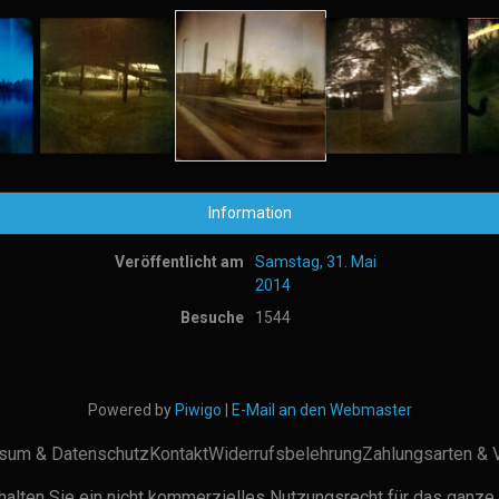
Information
Veröffentlicht am
Samstag, 31. Mai
2014
Besuche
1544
Powered by
Piwigo
|
E-Mail an den Webmaster
sum & Datenschutz
Kontakt
Widerrufsbelehrung
Zahlungsarten & 
alten Sie ein nicht kommerzielles Nutzungsrecht für das ganze 