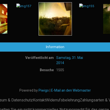
Information
Veröffentlicht am
Samstag, 31. Mai
2014
Besuche
1505
Powered by
Piwigo
|
E-Mail an den Webmaster
sum & Datenschutz
Kontakt
Widerrufsbelehrung
Zahlungsarten & 
alten Sie ein nicht kommerzielles Nutzungsrecht für das ganze 