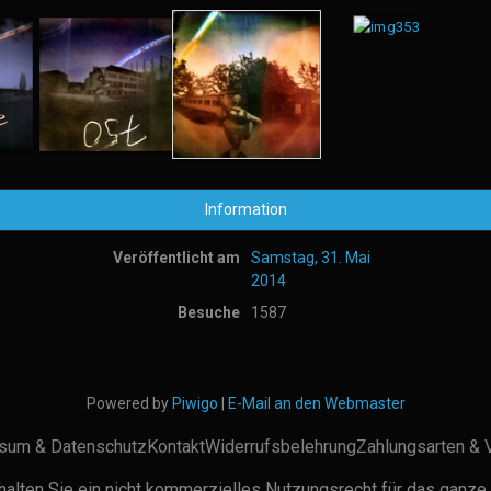
Information
Veröffentlicht am
Samstag, 31. Mai
2014
Besuche
1587
Powered by
Piwigo
|
E-Mail an den Webmaster
sum & Datenschutz
Kontakt
Widerrufsbelehrung
Zahlungsarten & 
alten Sie ein nicht kommerzielles Nutzungsrecht für das ganze 