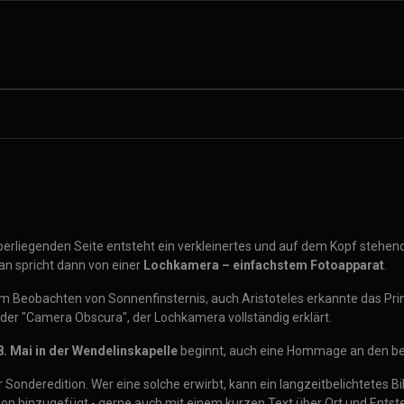
berliegenden Seite entsteht ein verkleinertes und auf dem Kopf stehen
an spricht dann von einer
Lochkamera – einfachstem Fotoapparat
.
 Beobachten von Sonnenfinsternis, auch Aristoteles erkannte das Prinz
er "Camera Obscura", der Lochkamera vollständig erklärt.
8. Mai in der Wendelinskapelle
beginnt, auch eine Hommage an den b
onderedition. Wer eine solche erwirbt, kann ein langzeitbelichtetes Bil
Edition hinzugefügt - gerne auch mit einem kurzen Text über Ort und Entst