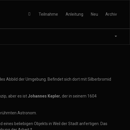
Teilnahme
Anleitung
Neu
Archiv
des Abbild der Umgebung. Befindet sich dort mit Silberbromid
ip, aber es ist
Johannes Kepler
, der in seinem 1604
erühmten Astronom.
d eines beliebigen Objekts in Weil der Stadt anfertigen. Das
ehung der Arbeit.*