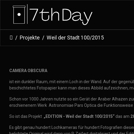
Projekte
Weil der Stadt 100/2015
CAMERA OBSCURA
ist ein dunkler Raum, mit einem Loch in der Wand. Auf der gegenü
beschichtetes Fotopapier kann man dieses Abbild aufzeichnen, m
Schon vor 1000 Jahren nutzte so ein Gerät der Araber Alhazen zum
erschienenem Werk Astronomiae Pars Optica die Funktionsweise d
So ist das Projekt
„EDITION - Weil der Stadt 100/2015“
das am
2
Es gibt genau hundert Lochkameras für hundert Fotografien dieser S
belichtete Original wird dann von P. Zajfert digitalisiert und der 