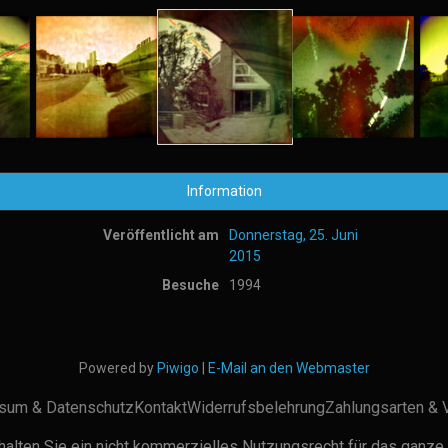
Information
Veröffentlicht am
Donnerstag, 25. Juni
2015
Besuche
1994
Powered by
Piwigo
|
E-Mail an den Webmaster
sum & Datenschutz
Kontakt
Widerrufsbelehrung
Zahlungsarten & 
alten Sie ein nicht kommerzielles Nutzungsrecht für das ganze 