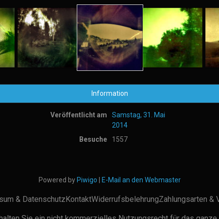
Information
Veröffentlicht am
Samstag, 31. Mai
2014
Besuche
1557
Powered by
Piwigo
|
E-Mail an den Webmaster
sum & Datenschutz
Kontakt
Widerrufsbelehrung
Zahlungsarten & 
alten Sie ein nicht kommerzielles Nutzungsrecht für das ganze 