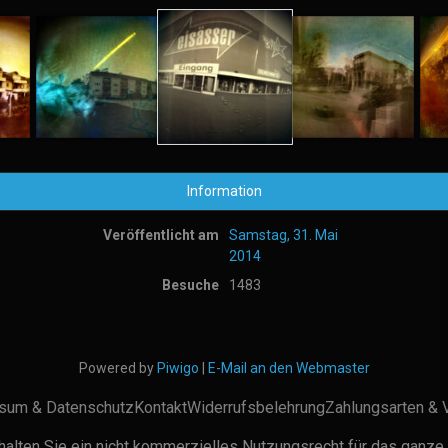
Information
Veröffentlicht am
Samstag, 31. Mai
2014
Besuche
1483
Powered by
Piwigo
|
E-Mail an den Webmaster
sum & Datenschutz
Kontakt
Widerrufsbelehrung
Zahlungsarten & 
alten Sie ein nicht kommerzielles Nutzungsrecht für das ganze 