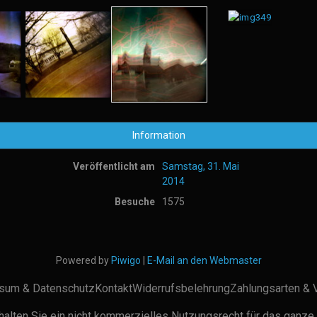
Information
Veröffentlicht am
Samstag, 31. Mai
2014
Besuche
1575
Powered by
Piwigo
|
E-Mail an den Webmaster
sum & Datenschutz
Kontakt
Widerrufsbelehrung
Zahlungsarten & 
alten Sie ein nicht kommerzielles Nutzungsrecht für das ganze 