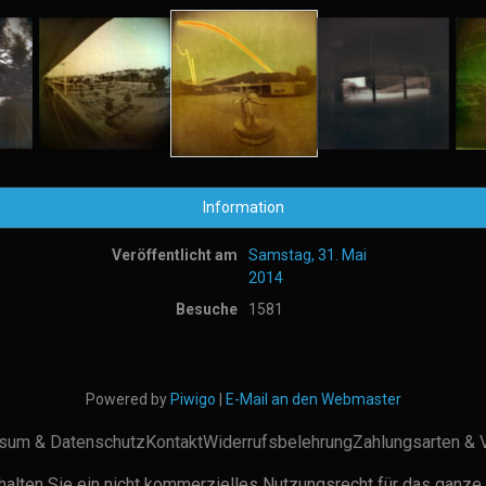
Information
Veröffentlicht am
Samstag, 31. Mai
2014
Besuche
1581
Powered by
Piwigo
|
E-Mail an den Webmaster
sum & Datenschutz
Kontakt
Widerrufsbelehrung
Zahlungsarten & 
alten Sie ein nicht kommerzielles Nutzungsrecht für das ganze 