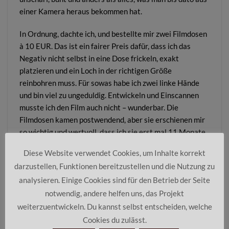
einer Kamera heraus bekommen hat.
In Ordnung, dachte ich, und bestellte mir zwei Filmdosen
à 10 EUR. Das ist ein fairer Preis dafür, dass ich das
Negativ nicht selbst in eine Dose frickeln, exakt
platzieren und ein Loch in der richtigen Größe
reinbohren muss. Für sowas habe ich zwei linke Hände
und bin viel zu ungeduldig. Entwickeln und Einscannen
musste ich den Film auch nicht – wunderbar. Die
Filmdosen kamen postwendend, aber sie erschienen mir
so wichtig und wertvoll, dass ich sie erst mal 11 Monate
lang herum liegen ließ…
Diese Website verwendet Cookies, um Inhalte korrekt
darzustellen, Funktionen bereitzustellen und die Nutzung zu
analysieren. Einige Cookies sind für den Betrieb der Seite
notwendig, andere helfen uns, das Projekt
weiterzuentwickeln. Du kannst selbst entscheiden, welche
Cookies du zulässt.