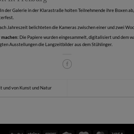
 In der Galerie in der Klarastraße holten Teilnehmende ihre Boxen ab
terfest.
nach Jahreszeit belichteten die Kameras zwischen einer und zwei Wo
r machen
: Die Papiere wurden eingesammelt, digitalisiert und dem 
igten Ausstellungen die Langzeitbilder aus dem Stühlinger.
it und von Kunst und Natur
PayPal
Stripe
Sofort
Credit
Maestro
MasterCard
Visa