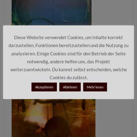
Diese Website verwendet Cookies, um Inhalte korrekt
darzustellen, Funktionen bereitzustellen und die Nutzung zu
analysieren. Einige Cookies sind für den Betrieb der Seite
No 6281-5 Sommer Günter – The 7th Day
notwendig, andere helfen uns, das Projekt
weiterzuentwickeln. Du kannst selbst entscheiden, welche
Cookies du zulässt.
Akzeptieren
Ablehnen
Mehr lesen