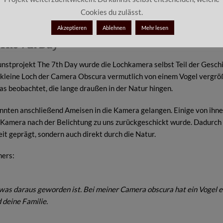
Andreas 
Andreas Brief – The 7th Day
Cookies du zulässt.
Akzeptieren
Ablehnen
Mehr lesen
 The 7th Day
unstprojekt The 7th Day wurde die Lochkamera selbst Teil der Gesch
 kleine Loch der Camera Obscura vermutlich von einem Vogel vergröß
s beobachtet, die lange draußen in der Natur hingen.
nnten anschließend Ameisen in die Kamera gelangen. Einige von ihne
ie Kamera nach der Belichtung zu uns zurückgeschickt wurde. Dadurch
eit geprägt, sondern auch direkt durch die Natur.
mers:
 was daraus geworden ist. Bei meiner Camera obscura hat ein Vogel 
 deine Familie.