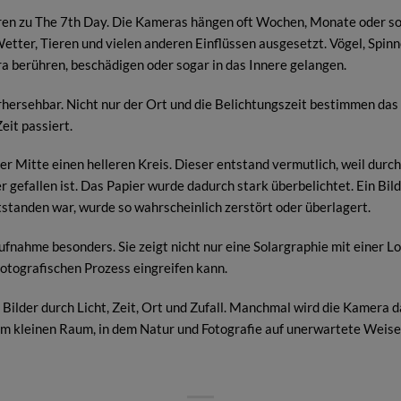
ren zu The 7th Day. Die Kameras hängen oft Wochen, Monate oder so
 Wetter, Tieren und vielen anderen Einflüssen ausgesetzt. Vögel, Spin
 berühren, beschädigen oder sogar in das Innere gelangen.
hersehbar. Nicht nur der Ort und die Belichtungszeit bestimmen das
eit passiert.
der Mitte einen helleren Kreis. Dieser entstand vermutlich, weil durc
er gefallen ist. Das Papier wurde dadurch stark überbelichtet. Ein Bild
tstanden war, wurde so wahrscheinlich zerstört oder überlagert.
ufnahme besonders. Sie zeigt nicht nur eine Solargraphie mit einer 
 fotografischen Prozess eingreifen kann.
Bilder durch Licht, Zeit, Ort und Zufall. Manchmal wird die Kamera d
em kleinen Raum, in dem Natur und Fotografie auf unerwartete We