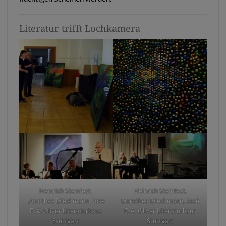
Literatur trifft Lochkamera
Heinrich Steinfest,
Heinrich Steinfest,
Dorothea Dieckmann, José
Dorothea Dieckmann, José
F. A. Oliver Literaturhaus
F. A. Oliver Literaturhaus
Stuttgart
Stuttgart