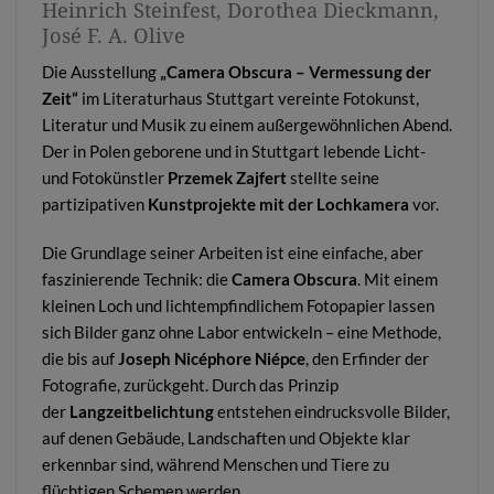
Heinrich Steinfest, Dorothea Dieckmann,
José F. A. Olive
Die Ausstellung
„Camera Obscura – Vermessung der
Zeit“
im
Literaturhaus Stuttgart
vereinte Fotokunst,
Literatur und Musik zu einem außergewöhnlichen Abend.
Der in Polen geborene und in Stuttgart lebende Licht-
und Fotokünstler
Przemek Zajfert
stellte seine
partizipativen
Kunstprojekte mit der Lochkamera
vor.
Die Grundlage seiner Arbeiten ist eine einfache, aber
faszinierende Technik: die
Camera Obscura
. Mit einem
kleinen Loch und lichtempfindlichem Fotopapier lassen
sich Bilder ganz ohne Labor entwickeln – eine Methode,
die bis auf
Joseph Nicéphore Niépce
, den Erfinder der
Fotografie, zurückgeht. Durch das Prinzip
der
Langzeitbelichtung
entstehen eindrucksvolle Bilder,
auf denen Gebäude, Landschaften und Objekte klar
erkennbar sind, während Menschen und Tiere zu
flüchtigen Schemen werden.