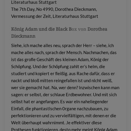
The 7th Day, No 4990, Dorothea Dieckmann,
Vermessung der Zeit, Literaturhaus Stuttgart
König Adam und die Black B
ox von
Dorothea
Dieckmann
Siehe, ich mache alles neu, sprach der Herr – siehe, ich
mache alles nach, sprach der Mensch. Nachmachen, das
ist das groﬂe Geschäft des kleinen Adam, König der
Schöpfung. Und der Schöpfung zahlt er’s helm, die
studiert und kopiert er ﬂeißig. aus Rache dafür, dass er
nackt und bloß mitten reingefallen ist und nlcht weiß,
wer sie gemacht hat. Na, wer denn? lnzwischen kann man
sagen: er selbst, der schlaue Erdbewohner. Und mit sich
selbst hat er angefangen. Es war eln naheliegender
Einfall, die phantastlschen 0rgane nachzubauen, zu
perfektionieren und zu vervielfältigen, mit denen er die
Welt überhaupt wahrnimmt. Je effektlver dlese
Prothesen funktionieren. desto mehr meint Könlg Adam