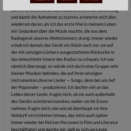
sie an einem Stuttgart Ort meiner Wahl zu plazieren und
durch Herunterziehen des Klebestreifens die Belichtung
und damit die Aufnahme zu starten, erinnerte mich dies
wiederum daran, als ich das erste Mal in meinem Leben
mir Gedanken über die Musik machte, die aus dem
Radiogerat unseres Wohnzimmers drang. Immer wieder
schob ich damals das Gerät ein Stück nach vor, um auf
der mit winzigen Löchern ausgestatteten Rückseite in
das beleuchtete Innere des Radios zu schauen. Ich war
nämlich überzeugt, es würde sich darin eine Gruppe sehr
kleiner Musiker beﬁnden, die auf ihren winzigen
Instrumenten diverse Lieder — Songs, denn bei uns lief
der Popsender – produzieren. Ich dachte viel an das
Leben dieser Leute, fragte mich, ob sie auch außerhalb
des Geräts existieren konnten, woher sie ihr Essen
nahmen, fragte mich, wie und ob überhaupt sie ihre
Notdurﬂ verrichteten (etwas, das mich auch später
immer wieder bei ﬁktiven Personen in Film und Literatur
beschäftigte) und dachte mir, daß es sich um Leute