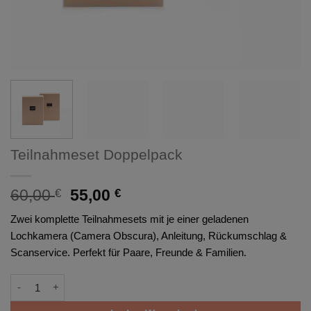
Teilnahmeset Doppelpack
Ursprünglicher
Aktueller
60,00
55,00
€
€
Preis
Preis
Zwei komplette Teilnahmesets mit je einer geladenen
war:
ist:
Lochkamera (Camera Obscura), Anleitung, Rückumschlag &
60,00 €
55,00 €.
Scanservice. Perfekt für Paare, Freunde & Familien.
Teilnahmeset Doppelpack Menge