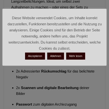
Langzeitbelichtungen. Ideal, um selbst zwei
Aufnahmen zu machen – oder eines der Sets zu
verschenken.
Diese Website verwendet Cookies, um Inhalte korrekt
darzustellen, Funktionen bereitzustellen und die Nutzung zu
Inhalt:
analysieren. Einige Cookies sind für den Betrieb der Seite
notwendig, andere helfen uns, das Projekt
2×
Lochkamera
(geladen mit
weiterzuentwickeln. Du kannst selbst entscheiden, welche
lichtempfindlichem Fotopapier)
Cookies du zulässt.
2x Ausführliche
Anleitung
zur Platzierung und
Akzeptieren
Ablehnen
Mehr lesen
Belichtung
2x Adressierter
Rückumschlag
für das belichtete
Negativ
2x
Scannen und digitale Bearbeitung
deiner
Bilder
Passwort
zum digitalen Archivzugang