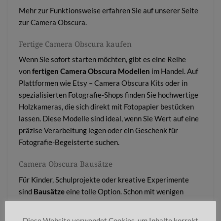
Mehr zur Funktionsweise erfahren Sie auf unserer
Seite
zur Camera Obscura
.
Fertige Camera Obscura kaufen
Wenn Sie sofort starten möchten, gibt es eine Reihe
von
fertigen Camera Obscura Modellen
im Handel. Auf
Plattformen wie
Etsy – Camera Obscura Kits
oder in
spezialisierten Fotografie-Shops finden Sie hochwertige
Holzkameras, die sich direkt mit Fotopapier bestücken
lassen. Diese Modelle sind ideal, wenn Sie Wert auf eine
präzise Verarbeitung legen oder ein Geschenk für
Fotografie-Begeisterte suchen.
Camera Obscura Bausätze
Für Kinder, Schulprojekte oder kreative Experimente
sind
Bausätze
eine tolle Option. Schon mit wenigen
Handgriffen lässt sich aus vorgestanzten Teilen eine
funktionierende Lochkamera zusammensetzen. Solche
Diese Website verwendet Cookies, um Inhalte korrekt