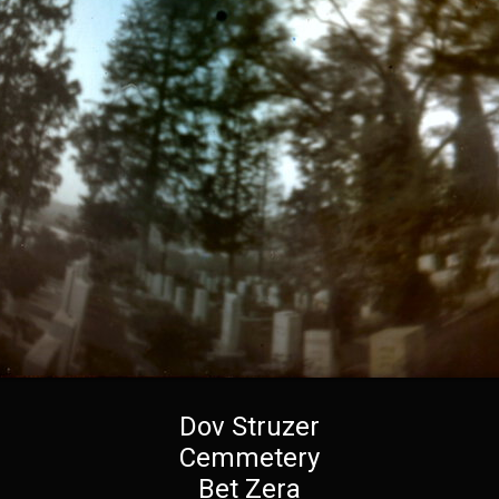
Dov Struzer
Cemmetery
Bet Zera