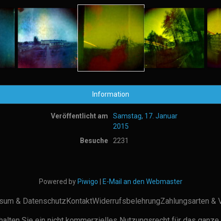
Information
Veröffentlicht am
Samstag, 17. Januar
2015
Besuche
2231
Powered by
Piwigo
|
E-Mail an den Webmaster
sum & Datenschutz
Kontakt
Widerrufsbelehrung
Zahlungsarten & 
alten Sie ein nicht kommerzielles Nutzungsrecht für das ganze 